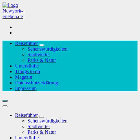
Zum
Inhalt
springen
Reiseführer
Sehenswürdigkeiten
Stadtviertel
Parks & Natur
Unterkünfte
Things to do
Magazin
Datenschutzerklärung
Impressum
Reiseführer
Sehenswürdigkeiten
Stadtviertel
Parks & Natur
Unterkünfte